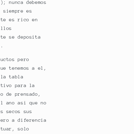
n); nunca debemos
, siempre es
te es rico en
ellos
ite se deposita
bo.
ductos pero
que tenemos a el,
 la tabla
ativo para la
po de prensado,
el ano asi que no
os secos sus
pero a diferencia
ctuar, solo