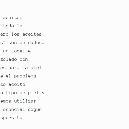
e aceites
r toda la
mero los aceites
es" son de dudosa
e un "aceite
ezclado con
tes para la piel
ue el problema
ese aceite
tu tipo de piel y
emos utilizar
e esencial segun
esgues tu