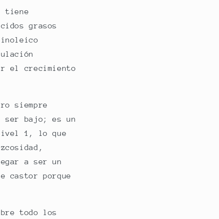
e tiene
ácidos grasos
cinoleico
culación
ar el crecimiento
ero siempre
e ser bajo; es un
nivel 1, lo que
izcosidad,
legar a ser un
e castor porque
obre todo los