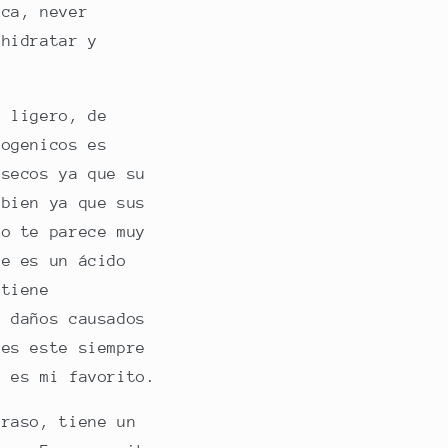
nca, never
 hidratar y
e ligero, de
dogenicos es
 secos ya que su
mbien ya que sus
o te parece muy
ue es un ácido
 tiene
s daños causados
es este siempre
l es mi favorito.
raso, tiene un