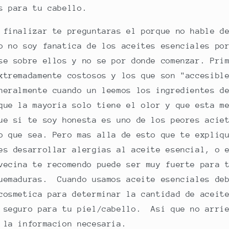
es para tu cabello.
 finalizar te preguntaras el porque no hable d
o no soy fanatica de los aceites esenciales po
se sobre ellos y no se por donde comenzar. Pri
xtremadamente costosos y los que son "accesibl
eralmente cuando un leemos los ingredientes d
que la mayoria solo tiene el olor y que esta m
ue si te soy honesta es uno de los peores acie
o que sea. Pero mas alla de esto que te expliq
es desarrollar alergias al aceite esencial, o 
vecina te recomendo puede ser muy fuerte para 
uemaduras. Cuando usamos aceite esenciales deb
cosmetica para determinar la cantidad de aceit
 seguro para tu piel/cabello. Asi que no arri
 la informacion necesaria.