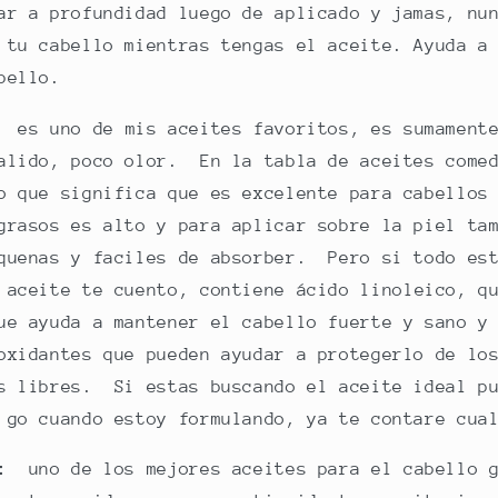
ar a profundidad luego de aplicado y jamas, nu
 tu cabello mientras tengas el aceite. Ayuda a
bello.
:
es uno de mis aceites favoritos, es sumament
alido, poco olor. En la tabla de aceites come
o que significa que es excelente para cabellos
grasos es alto y para aplicar sobre la piel ta
quenas y faciles de absorber. Pero si todo est
e aceite te cuento,
contiene ácido linoleico, q
ue ayuda a mantener el cabello fuerte y sano y
oxidantes que pueden ayudar a protegerlo de lo
s libres. Si estas buscando el aceite ideal pu
 go cuando estoy formulando, ya te contare cua
:
uno de los mejores aceites para el cabello g