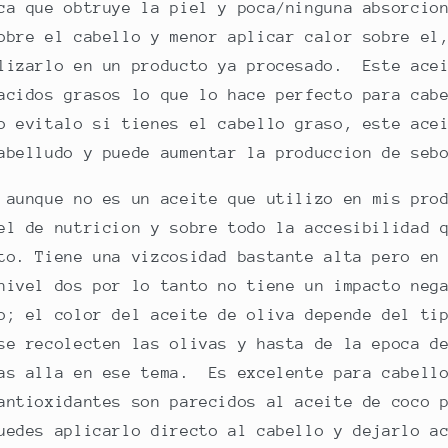
ca que obtruye la piel y poca/ninguna absorcio
obre el cabello y menor aplicar calor sobre el
lizarlo en un producto ya procesado. Este acei
acidos grasos lo que lo hace perfecto para cab
o evitalo si tienes el cabello graso, este ace
abelludo y puede aumentar la produccion de se
:
aunque no es un aceite que utilizo en mis pro
el de nutricion y sobre todo la accesibilidad 
to. Tiene una vizcosidad bastante alta pero en
nivel dos por lo tanto no tiene un impacto neg
o; el color del aceite de oliva depende del ti
se recolecten las olivas y hasta de la epoca d
as alla en ese tema. Es excelente para cabell
antioxidantes son parecidos al aceite de coco 
uedes aplicarlo directo al cabello y dejarlo a