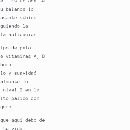
 e. Es un aceite
su balance lo
basante subido.
iguiendo la
 la aplicacion.
tipo de pelo
de vitaminas A, B
 hora
llo y suavidad.
malmente lo
 nivel 2 en la
eite palido con
ligero.
que aqui debo de
n tu vida.