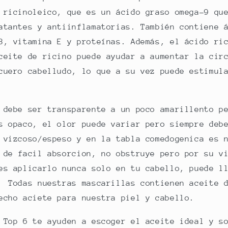
ricinoleico, que es un ácido graso omega-9 qu
atantes y antiinflamatorias. También contiene 
3, vitamina E y proteínas. Además, el ácido ri
ceite de ricino puede ayudar a aumentar la cir
cuero cabelludo, lo que a su vez puede estimul
 debe ser transparente a un poco amarillento p
s opaco, el olor puede variar pero siempre deb
 vizcoso/espeso y en la tabla comedogenica es 
 de facil absorcion, no obstruye pero por su v
es aplicarlo nunca solo en tu cabello, puede l
 Todas nuestras mascarillas contienen aceite d
echo aciete para nuestra piel y cabello.
 Top 6 te ayuden a escoger el aceite ideal y s