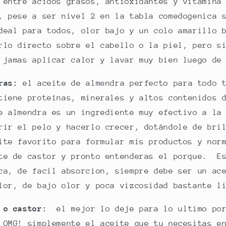
 entre acidos grasos, antioxidantes y vitamina
, pese a ser nivel 2 en la tabla comedogenica 
deal para todos, olor bajo y un colo amarillo 
rlo directo sobre el cabello o la piel, pero s
 jamas aplicar calor y lavar muy bien luego de
ras:
e
l aceite de almendra perfecto para todo 
tiene proteínas, minerales y altos contenidos 
e almendra es un ingrediente muy efectivo a la
rir el pelo y hacerlo crecer, dotándole de bri
ite favorito para formular mis productos y nor
te de castor y pronto entenderas el porque. Es
ca, de facil absorcion, siempre debe ser un ac
lor, de bajo olor y poca vizcosidad bastante 
 o castor:
el mejor lo deje para lo ultimo por
 OMG! simplemente el aceite que tu necesitas e